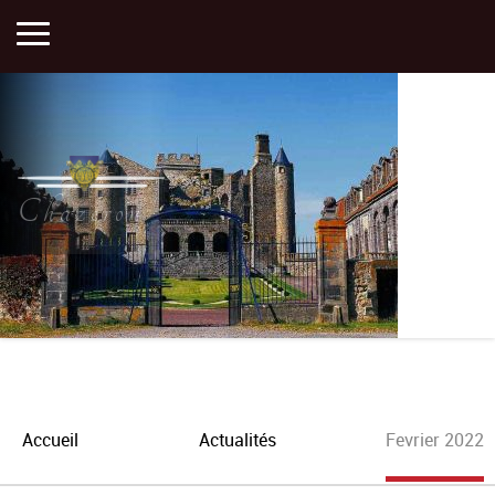
Accueil
Activités
Chazeron
Histoire
Actualités
Plan
Accueil
Actualités
Fevrier 2022
Portfolios