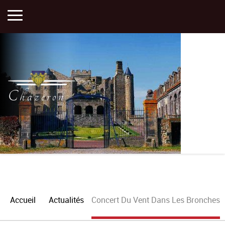
Accueil
Activités
Chazeron
Histoire
Actualités
Plan
Accueil
Actualités
Concert Du Vent Dans Les Bronches
Portfolios