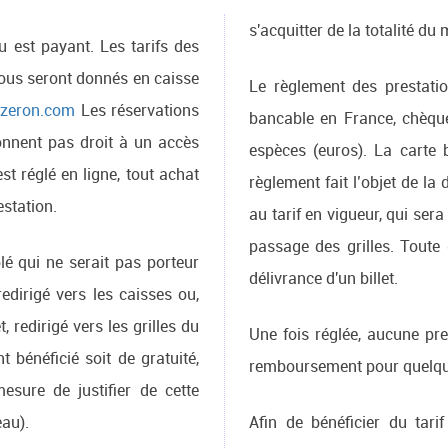
s'acquitter de la totalité du 
 est payant. Les tarifs des
 vous seront donnés en caisse
Le règlement des prestatio
azeron.com
Les réservations
bancable en France, chèqu
onnent pas droit à un accès
espèces (euros). La carte 
est réglé en ligne, tout achat
règlement fait l’objet de la 
restation.
au tarif en vigueur, qui ser
passage des grilles. Toute
lé qui ne serait pas porteur
délivrance d'un billet.
 redirigé vers les caisses ou,
t, redirigé vers les grilles du
Une fois réglée, aucune pre
t bénéficié soit de gratuité,
remboursement pour quelque
mesure de justifier de cette
au).
Afin de bénéficier du tari