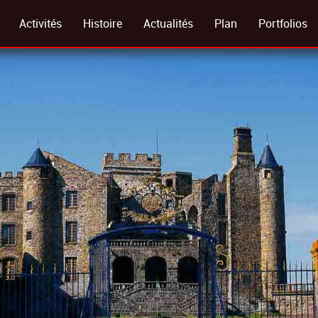
Activités
Histoire
Actualités
Plan
Portfolios
Visites Guidées
Préhistoire Moyen Âge
Galeries Ph
Chasse Au Trésor
Le Grand Siècle
Visite Virtue
ème
Chasse Animaux
19
Siècle
Location De Salles
Conditions Générales De Vente (cgv)
Foire Aux Questions
Règlement Intérieur