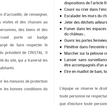
dispositions de l’article 
Courir ou crier dans l’en
 d’accueillir, de renseigner,
Escalader les murs du ch
s visites et des chasses au
Jeter des déchets ailleurs
Fumer dans les espaces d
 personnes, des biens et des
du château ;
accueil porte un badge
Ouvrir les portes fermées,
hargé de faire respecter le
Pénétrer dans l'enceinte d
du président de CRISTAL. Il
Marcher sur la pelouse ce
Laisser sans surveillanc
té du site, qui a traversé les
être accompagnés d'un ad
habitants.
Etre en maillot de bain, 
ter les mesures de protection
L'équipe se réserve le droit
er les bonnes conditions du
toute personne ne respectan
que d'exclure toute personn