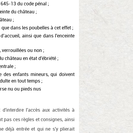
R 645-13 du code pénal ;
ceinte du château ;
âteau ;
 que dans les poubelles à cet effet ;
’accueil, ainsi que dans l'enceinte
 verrouillées ou non ;
u château en état d'ébriété ;
ntrale ;
e des enfants mineurs, qui doivent
ulte en tout temps ;
torse nu ou pieds nus
 d'interdire l'accès aux activités à
t pas ces règles et consignes, ainsi
e déjà entrée et qui ne s'y plierait