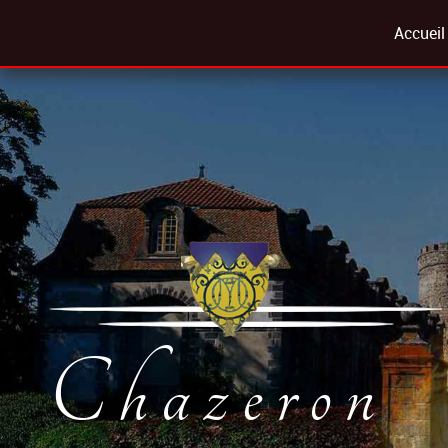
Accueil
e
t
â
h
C
Chazeron