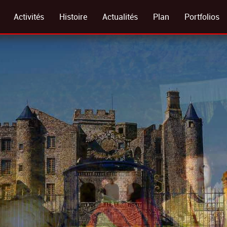
Activités
Histoire
Actualités
Plan
Portfolios
Visites Guidées
Préhistoire Moyen Âge
Galeries Ph
Chasse Au Trésor
Le Grand Siècle
Visite Virtue
ème
Chasse Animaux
19
Siècle
Location De Salles
Conditions Générales De Vente (cgv)
Foire Aux Questions
Règlement Intérieur