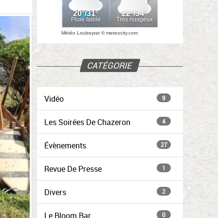
Météo Loubeyrat
©
meteocity.com
CATÉGORIE
Vidéo
9
Les Soirées De Chazeron
4
Évènements
27
Revue De Presse
1
Divers
2
Le Bloom Bar
0